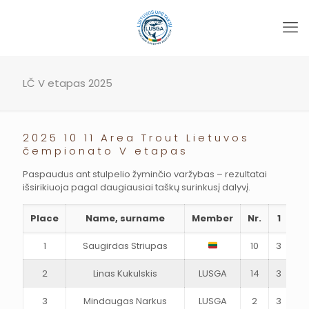
LČ V etapas 2025
2025 10 11 Area Trout Lietuvos
čempionato V etapas
Paspaudus ant stulpelio žyminčio varžybas – rezultatai
išsirikiuoja pagal daugiausiai taškų surinkusį dalyvį.
Place
Name, surname
Member
Nr.
1
Fi
1
Saugirdas Striupas
10
3
2
2
Linas Kukulskis
LUSGA
14
3
3
3
Mindaugas Narkus
LUSGA
2
3
2