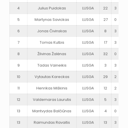
4
Julius Puidokas
LUSGA
22
3
5
5
Martynas Savickas
LUSGA
27
0
1
6
Jonas Čivinskas
LUSGA
8
3
1
7
Tomas Kulbis
LUSGA
17
3
2
8
Žilvinas Žalėnas
LUSGA
32
0
1
9
Tadas Vaineikis
LUSGA
3
3
2
10
Vytautas Kareckas
LUSGA
29
2
1
11
Henrikas Miškinis
LUSGA
12
2
1
12
Valdemaras Laurutis
LUSGA
5
3
3
13
Mantvydas Balčiūnas
LUSGA
4
0
0
13
Raimundas Ravaitis
LUSGA
13
3
1