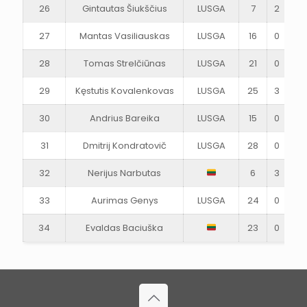
26
Gintautas Šiukščius
LUSGA
7
2
1
27
Mantas Vasiliauskas
LUSGA
16
0
1
28
Tomas Strelčiūnas
LUSGA
21
0
0
29
Kęstutis Kovalenkovas
LUSGA
25
3
1
30
Andrius Bareika
LUSGA
15
0
0
31
Dmitrij Kondratovič
LUSGA
28
0
0
32
Nerijus Narbutas
6
3
1
33
Aurimas Genys
LUSGA
24
0
1
34
Evaldas Baciuška
23
0
1