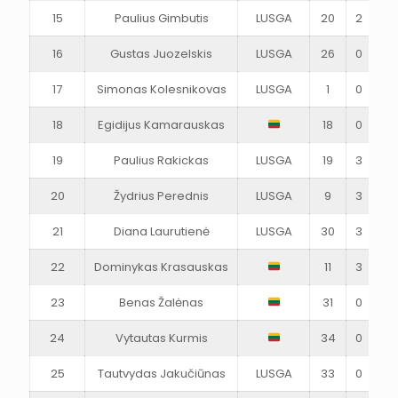
15
Paulius Gimbutis
LUSGA
20
2
1
16
Gustas Juozelskis
LUSGA
26
0
0
17
Simonas Kolesnikovas
LUSGA
1
0
0
18
Egidijus Kamarauskas
18
0
0
19
Paulius Rakickas
LUSGA
19
3
2
20
Žydrius Perednis
LUSGA
9
3
3
21
Diana Laurutienė
LUSGA
30
3
1
22
Dominykas Krasauskas
11
3
4
23
Benas Žalėnas
31
0
0
24
Vytautas Kurmis
34
0
0
25
Tautvydas Jakučiūnas
LUSGA
33
0
1