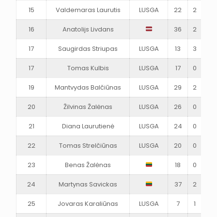
15
Valdemaras Laurutis
LUSGA
22
2
1
16
Anatolijs Livdans
36
2
3
17
Saugirdas Striupas
LUSGA
13
3
1
17
Tomas Kulbis
LUSGA
17
0
0
19
Mantvydas Balčiūnas
LUSGA
29
2
3
20
Žilvinas Žalėnas
LUSGA
26
0
0
21
Diana Laurutienė
LUSGA
24
0
0
22
Tomas Strelčiūnas
LUSGA
20
0
1
23
Benas Žalėnas
18
0
1
24
Martynas Savickas
37
2
1
25
Jovaras Karaliūnas
LUSGA
7
1
0