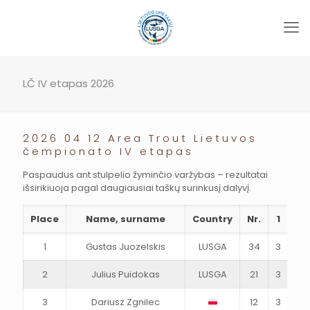
LČ IV etapas 2026
2026 04 12 Area Trout Lietuvos
čempionato IV etapas
Paspaudus ant stulpelio žyminčio varžybas – rezultatai
išsirikiuoja pagal daugiausiai taškų surinkusį dalyvį.
Place
Name, surname
Country
Nr.
1
Fi
1
Gustas Juozelskis
LUSGA
34
3
2
2
Julius Puidokas
LUSGA
21
3
2
3
Dariusz Zgnilec
12
3
4