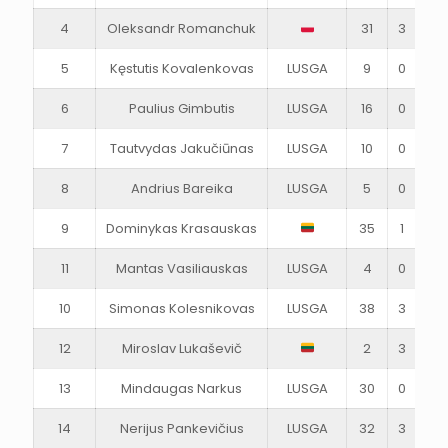
4
Oleksandr Romanchuk
31
3
3
5
Kęstutis Kovalenkovas
LUSGA
9
0
0
6
Paulius Gimbutis
LUSGA
16
0
1
7
Tautvydas Jakučiūnas
LUSGA
10
0
1
8
Andrius Bareika
LUSGA
5
0
1
9
Dominykas Krasauskas
35
1
0
11
Mantas Vasiliauskas
LUSGA
4
0
0
10
Simonas Kolesnikovas
LUSGA
38
3
3
12
Miroslav Lukaševič
2
3
2
13
Mindaugas Narkus
LUSGA
30
0
1
14
Nerijus Pankevičius
LUSGA
32
3
3