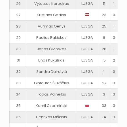
26
Vytautas Kareckas
LUSGA
11
1
0
27
Kristians Godins
23
0
0
28
Aurimas Genys
LUSGA
25
1
0
29
Paulius Rakickas
LUSGA
6
3
1
30
Jonas Čivinskas
LUSGA
28
1
0
31
Linas Kukulskis
LUSGA
15
2
1
32
Sandra Dairutytė
LUSGA
1
0
1
33
Gintautas Šiukščius
LUSGA
27
3
2
34
Tadas Vaineikis
LUSGA
3
3
1
35
Kamil Czermiński
33
3
2
36
Henrikas Miškinis
LUSGA
14
3
2